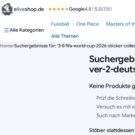
Zum Inhalt springen
e
live
shop.de
Google
4,8
/ 5,0
(335)
Fussball
One Piece
Masters of t
Alle Kategorien
Alle Themen
Home
/
Suchergebnisse für: '3-8 fifa-world-cup-2026-sticker-coll
Suchergebni
ver-2-deut
Keine Produkte 
Prüf die Schreib
Versuch es mit 
Such nach Marke 
Stöber stattdessen 