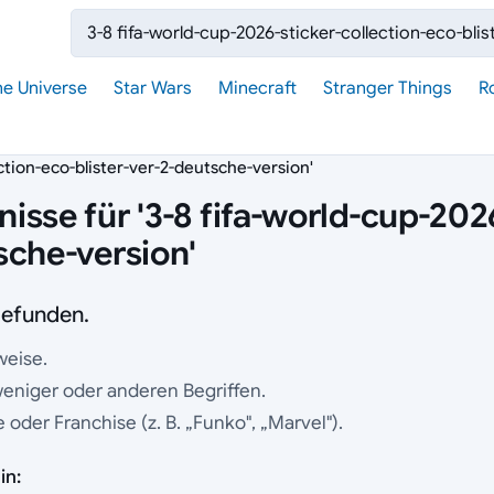
Suche:
he Universe
Star Wars
Minecraft
Stranger Things
R
ection-eco-blister-ver-2-deutsche-version'
sse für '3-8 fifa-world-cup-2026
sche-version'
gefunden.
weise.
weniger oder anderen Begriffen.
oder Franchise (z. B. „Funko", „Marvel").
in: