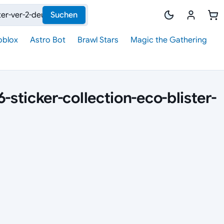
Suchen
oblox
Astro Bot
Brawl Stars
Magic the Gathering
-sticker-collection-eco-blister-