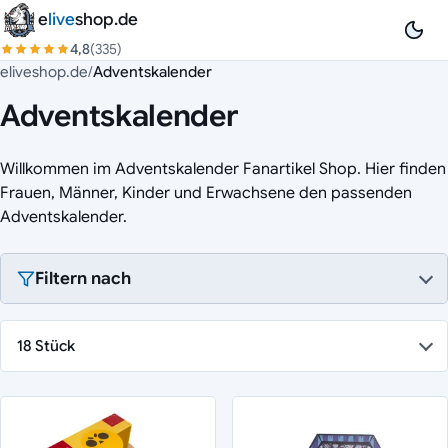
Zum Inhalt springen
e
live
shop.de
4,8
(335)
eliveshop.de
/
Adventskalender
Adventskalender
Willkommen im Adventskalender Fanartikel Shop. Hier finden
Frauen, Männer, Kinder und Erwachsene den passenden
Adventskalender.
Filtern nach
18 Stück