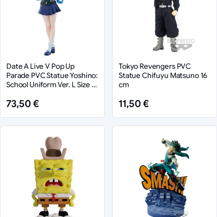
Date A Live V Pop Up
Tokyo Revengers PVC
Parade PVC Statue Yoshino:
Statue Chifuyu Matsuno 16
School Uniform Ver. L Size 18
cm
cm
73,50 €
11,50 €