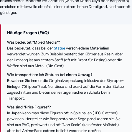
bruchsicherer. Moderne PVC-Statuen (wie von Kotobukiya oder Banpresto)
erreichen mittlerweile ebenfalls einen extrem hohen Detailgrad, sind aber oft
günstiger.
Häufige Fragen (FAQ)
Was bedeutet "Mixed Media"?
Das bedeutet, dass bei der
Statue
verschiedene Materialien
verwendet wurden. Zum Beispiel besteht der Körper aus Resin, aber
der Umhang ist aus echtem Stoff (oft mit Draht für Posing) oder die
Waffen sind aus Metall (Die-Cast).
Wie transportiere ich Statuen bei einem Umzug?
Bewahren Sie
immer
die Originalverpackung inklusive der Styropor-
Einleger ("Shipper") auf. Nur diese sind exakt auf die Form der Statue
zugeschnitten und bieten den einzigen sicheren Schutz beim
Transport.
Was sind "Prize Figures"?
In Japan kann man diese Figuren oft in Spielhallen (UFO Catcher)
gewinnen. Hersteller wie Banpresto oder Sega produzieren sie. Sie
sind aus PVC, preiswert und oft "Non-Scale" (kein fester Maßstab),
aber bei Anime-Fans extrem beliebt wegen der großen