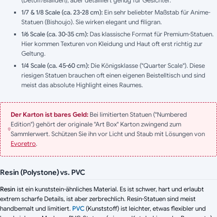
(Detolf/Blaliden), aber detailliert genug für Gesichter.
1/7 & 1/8 Scale (ca. 23-28 cm):
Ein sehr beliebter Maßstab für Anime-
Statuen (Bishoujo). Sie wirken elegant und filigran.
1/6 Scale (ca. 30-35 cm):
Das klassische Format für Premium-Statuen.
Hier kommen Texturen von Kleidung und Haut oft erst richtig zur
Geltung.
1/4 Scale (ca. 45-60 cm):
Die Königsklasse ("Quarter Scale"). Diese
riesigen Statuen brauchen oft einen eigenen Beistelltisch und sind
meist das absolute Highlight eines Raumes.
Der Karton ist bares Geld:
Bei limitierten Statuen ("Numbered
Edition") gehört der originale "Art Box" Karton zwingend zum
Sammlerwert. Schützen Sie ihn vor Licht und Staub mit Lösungen von
Evoretro
.
Resin (Polystone) vs. PVC
Resin
ist ein kunststein-ähnliches Material. Es ist schwer, hart und erlaubt
extrem scharfe Details, ist aber zerbrechlich. Resin-Statuen sind meist
handbemalt und limitiert.
PVC
(Kunststoff) ist leichter, etwas flexibler und