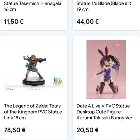
Statue Takemichi Hanagaki
Statue 1/6 Blade (Blade #1)
16 cm
19 cm
11,50 €
44,00 €
The Legend of Zelda: Tears
Date A Live V PVC Statue
of the Kingdom PVC Statue
Desktop Cute Figure
Link 18 cm
Kurumi Tokisaki Bunny Ver.
Renewal 13 cm
78,50 €
20,50 €