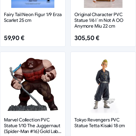
Fairy Tail Neon Figur 1/9 Erza
Original Character PVC
Scarlet 25 cm
Statue 1/6 I´m Not A OO
Anymore Miu 22 cm
59,90 €
305,50 €
Marvel Collection PVC
Tokyo Revengers PVC
Statue 1/10 The Juggernaut
Statue Tetta Kisaki 18 cm
(Spider-Man #16) Gold Label