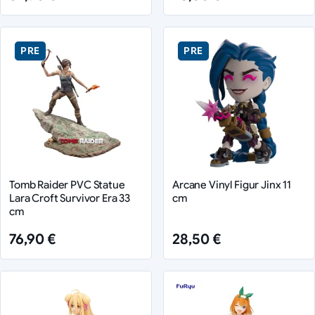
PRE
PRE
Tomb Raider PVC Statue
Arcane Vinyl Figur Jinx 11
Lara Croft Survivor Era 33
cm
cm
76,90 €
28,50 €