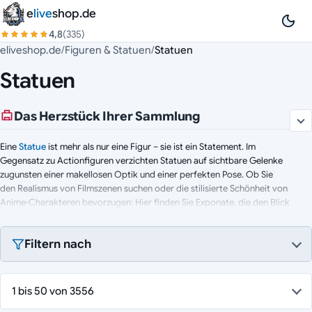
Zum Inhalt springen
e
live
shop.de
4,8
(335)
eliveshop.de
/
Figuren & Statuen
/
Statuen
Statuen
Das Herzstück Ihrer Sammlung
Eine
Statue
ist mehr als nur eine Figur – sie ist ein Statement. Im
Gegensatz zu Actionfiguren verzichten Statuen auf sichtbare Gelenke
zugunsten einer makellosen Optik und einer perfekten Pose. Ob Sie
den Realismus von Filmszenen suchen oder die stilisierte Schönheit von
Anime-Charakteren bevorzugen: Hier finden Sie Exponate, die den Blick
sofort auf sich ziehen. Vom preiswerten Einstieg bis zum limitierten
High-End-Kunstwerk aus Kunststein (
Polystone
).
Filtern nach
Unsere Top-Hersteller:
1 bis 50 von 3556
Iron Studios (Art
Scale
):
Die Referenz für 1/10 Statuen.
Handbemaltes
Resin
(Kunstharz) mit unglaublichen