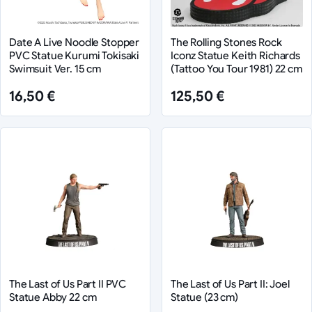
Date A Live Noodle Stopper
The Rolling Stones Rock
PVC Statue Kurumi Tokisaki
Iconz Statue Keith Richards
Swimsuit Ver. 15 cm
(Tattoo You Tour 1981) 22 cm
16,50 €
125,50 €
The Last of Us Part II PVC
The Last of Us Part II: Joel
Statue Abby 22 cm
Statue (23 cm)