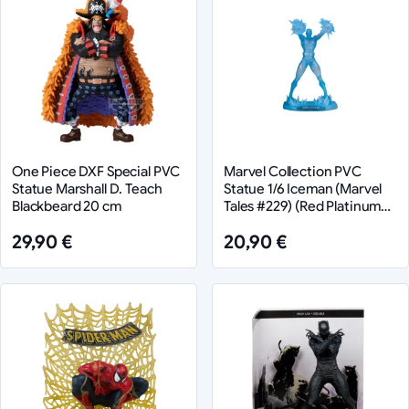
One Piece DXF Special PVC
Marvel Collection PVC
Statue Marshall D. Teach
Statue 1/6 Iceman (Marvel
Blackbeard 20 cm
Tales #229) (Red Platinum
Edition) 29 cm
29,90 €
20,90 €