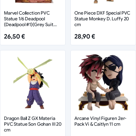
Marvel Collection PVC
One Piece DXF Special PVC
Statue 1/6 Deadpool
Statue Monkey D. Luffy 20
(Deadpool #1)(Grey Suit
cm
Chase) 27 cm
26,50 €
28,90 €
Dragon Ball Z GX Materia
Arcane Vinyl Figuren 2er-
PVC Statue Son Gohan III 20
Pack Vi & Caitlyn 11 cm
cm