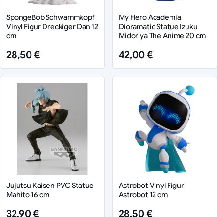
SpongeBob Schwammkopf
My Hero Academia
Vinyl Figur Dreckiger Dan 12
Dioramatic Statue Izuku
cm
Midoriya The Anime 20 cm
28,50 €
42,00 €
Jujutsu Kaisen PVC Statue
Astrobot Vinyl Figur
Mahito 16 cm
Astrobot 12 cm
32,90 €
28,50 €