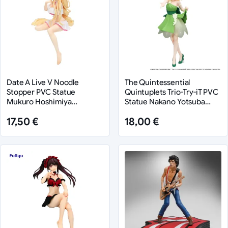
Date A Live V Noodle
The Quintessential
Stopper PVC Statue
Quintuplets Trio-Try-iT PVC
Mukuro Hoshimiya
Statue Nakano Yotsuba
Swimsuit Ver. 13 cm
Pastel Dress Ver. 22 cm
17,50 €
18,00 €