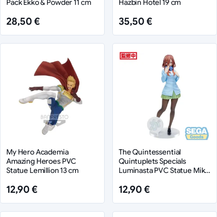
Pack Ekko & Powder 11 cm
Hazbin Hotel 19 cm
28,50 €
35,50 €
My Hero Academia
The Quintessential
Amazing Heroes PVC
Quintuplets Specials
Statue Lemillion 13 cm
Luminasta PVC Statue Miku
Nakano 20 cm
12,90 €
12,90 €