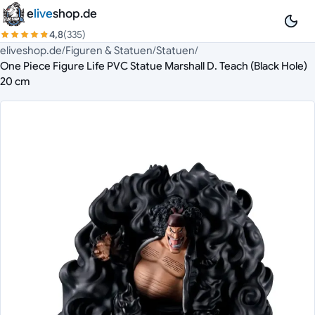
Zum Inhalt springen
e
live
shop.de
4,8
(335)
eliveshop.de
/
Figuren & Statuen
/
Statuen
/
One Piece Figure Life PVC Statue Marshall D. Teach (Black Hole)
20 cm