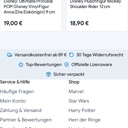
Disney: Ultimate Princess
Disney Plüschfigur Mickey
POP! Disney Vinyl Figur
Shoulder Rider 12 cm
Anna (Die Eiskönigin) 9 cm
19,00 €
18,90 €
Versandkostenfrei ab 89 €
30 Tage Widerrufsrecht
Top-Bewertungen
Offizielle Lizenzware
Sicher verpackt
Service & Hilfe
Shop
Häufige Fragen
Marvel
Mein Konto
Star Wars
Zahlung & Versand
Harry Potter
Partner & Bewertungen
Herr der Ringe