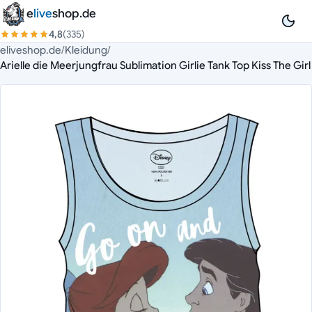
Zum Inhalt springen
e
live
shop.de
4,8
(335)
eliveshop.de
/
Kleidung
/
Arielle die Meerjungfrau Sublimation Girlie Tank Top Kiss The Girl