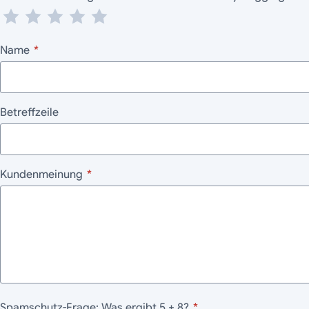
Name
*
Betreffzeile
Kundenmeinung
*
Spamschutz-Frage: Was ergibt 5 + 8?
*