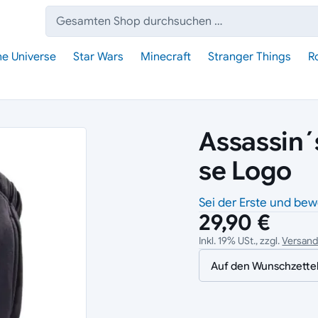
Suche:
he Universe
Star Wars
Minecraft
Stranger Things
R
Assassin´
se Logo
Sei der Erste und bew
29,90 €
Inkl. 19% USt., zzgl.
Versan
Auf den Wunschzette