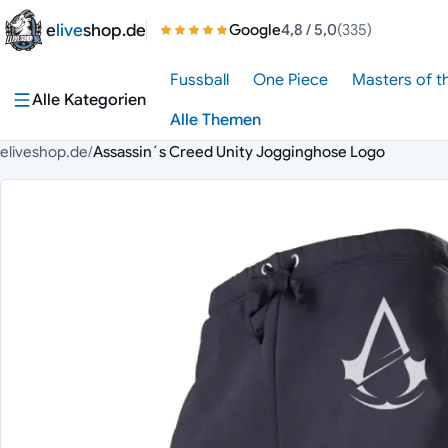
Zum Inhalt springen
e
live
shop.de
Google
4,8
/ 5,0
(335)
Fussball
One Piece
Masters of t
Alle Kategorien
Alle Themen
eliveshop.de
/
Assassin´s Creed Unity Jog­ging­ho­se Logo