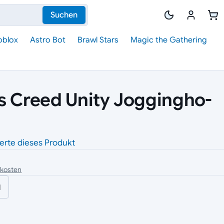
Suchen
oblox
Astro Bot
Brawl Stars
Magic the Gathering
s Creed Unity Jog­ging­ho­
erte dieses Produkt
dkosten
l