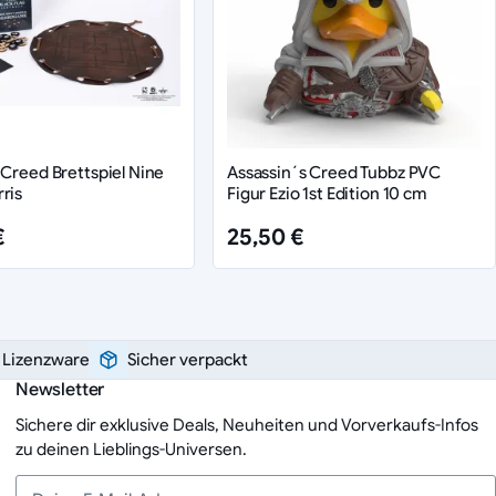
 Creed Brettspiel Nine
Assassin´s Creed Tubbz PVC
ris
Figur Ezio 1st Edition 10 cm
€
25,50 €
e Lizenzware
Sicher verpackt
Newsletter
Sichere dir exklusive Deals, Neuheiten und Vorverkaufs-Infos
zu deinen Lieblings-Universen.