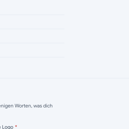
wenigen Worten, was dich
ho­se Logo
*