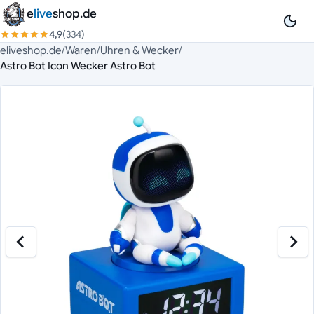
Zum Inhalt springen
e
live
shop.de
4,9
(334)
eliveshop.de
/
Waren
/
Uhren & Wecker
/
Astro Bot Icon Wecker Astro Bot