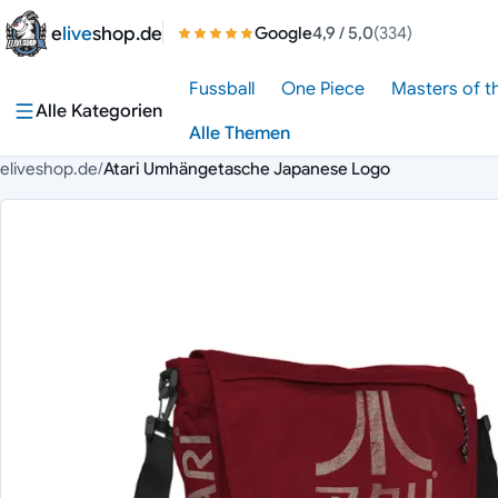
Zum Inhalt springen
e
live
shop.de
Google
4,9
/ 5,0
(334)
Fussball
One Piece
Masters of t
Alle Kategorien
Alle Themen
eliveshop.de
/
Atari Umhängetasche Japanese Logo