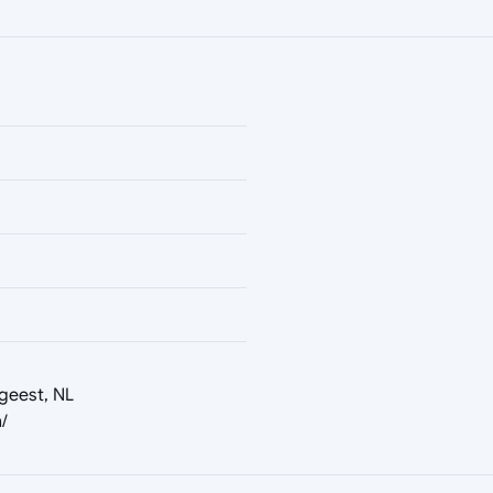
geest, NL
/