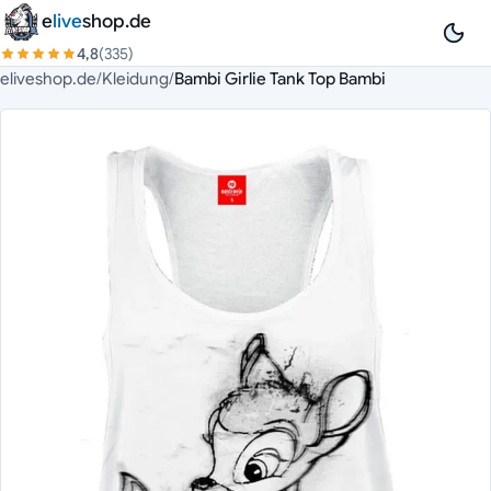
Zum Inhalt springen
e
live
shop.de
4,8
(335)
eliveshop.de
/
Kleidung
/
Bambi Girlie Tank Top Bambi