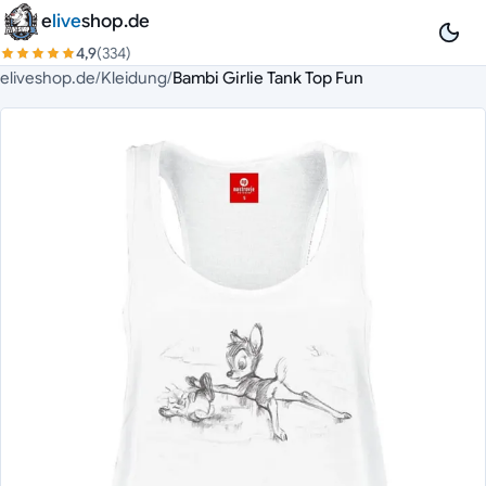
Zum Inhalt springen
e
live
shop.de
4,9
(334)
eliveshop.de
/
Kleidung
/
Bambi Girlie Tank Top Fun