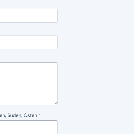
den, Süden, Osten
*