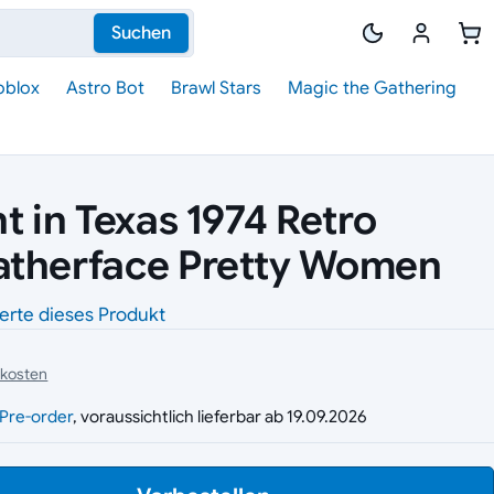
Suchen
oblox
Astro Bot
Brawl Stars
Magic the Gathering
t in Texas 1974 Retro
atherface Pretty Women
erte dieses Produkt
dkosten
g
Pre-order
, voraussichtlich lieferbar ab 19.09.2026