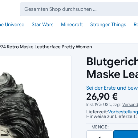
Suche:
he Universe
Star Wars
Minecraft
Stranger Things
R
 1974 Retro Maske Leatherface Pretty Women
Blutgerich
Maske Le
Sei der Erste und bew
26,90 €
Inkl. 19% USt., zzgl.
Versan
Lieferzeit:
Vorbestellun
Hinweise zur Lieferzeit:
MENGE: