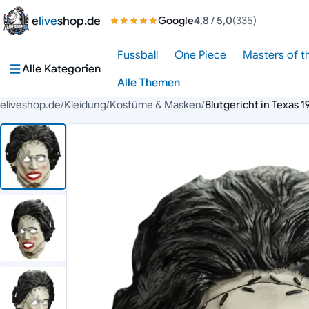
Zum Inhalt springen
e
live
shop.de
Google
4,8
/ 5,0
(335)
Fussball
One Piece
Masters of t
Alle Kategorien
Alle Themen
eliveshop.de
/
Kleidung
/
Kostüme & Masken
/
Blutgericht in Texas