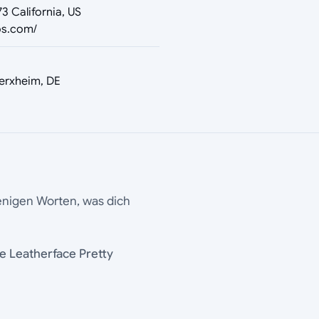
3 California, US
ios.com/
erxheim, DE
wenigen Worten, was dich
e Leatherface Pretty