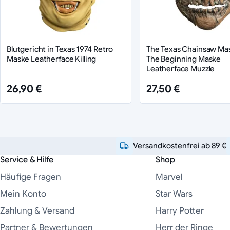
Blutgericht in Texas 1974 Retro
The Texas Chainsaw Ma
Maske Leatherface Killing
The Beginning Maske
Leatherface Muzzle
26,90 €
27,50 €
Versandkostenfrei ab 89 €
Service & Hilfe
Shop
Häufige Fragen
Marvel
Mein Konto
Star Wars
Zahlung & Versand
Harry Potter
Partner & Bewertungen
Herr der Ringe