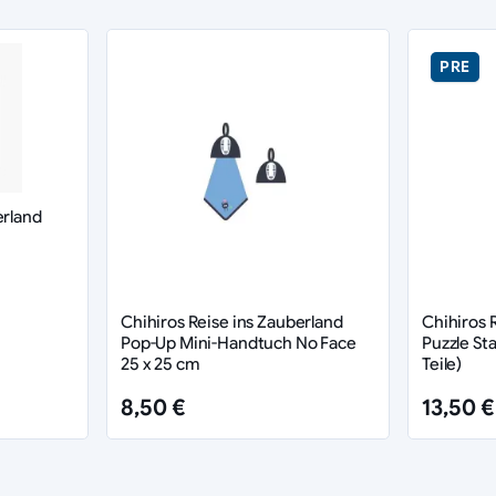
PRE
erland
Chihiros Reise ins Zauberland
Chihiros 
Pop-Up Mini-Handtuch No Face
Puzzle St
25 x 25 cm
Teile)
8,50 €
13,50 €