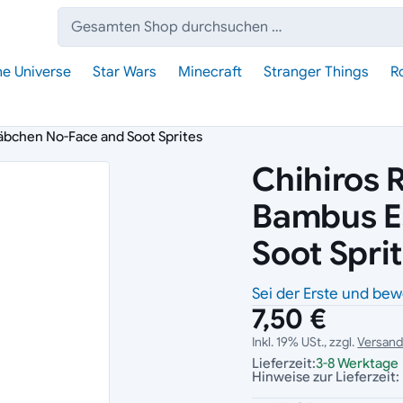
Suche:
he Universe
Star Wars
Minecraft
Stranger Things
R
äbchen No-Face and Soot Sprites
Chihiros 
Bambus E
Soot Spri
Sei der Erste und bew
7,50 €
Inkl. 19% USt., zzgl.
Versan
Lieferzeit:
3-8 Werktage
Hinweise zur Lieferzeit: