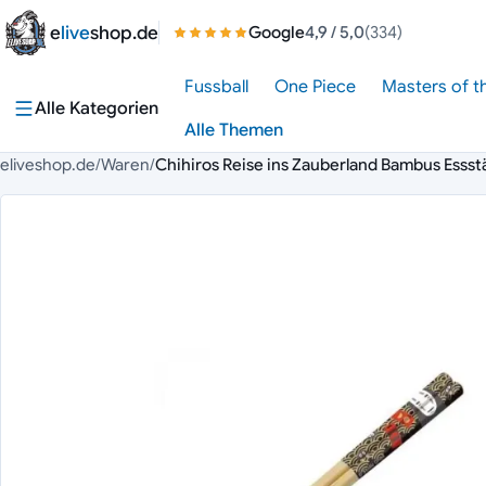
Zum Inhalt springen
e
live
shop.de
Google
4,9
/ 5,0
(334)
Fussball
One Piece
Masters of t
Alle Kategorien
Alle Themen
eliveshop.de
/
Waren
/
Chihiros Reise ins Zauberland Bambus Essst