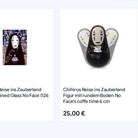
Reise ins Zauberland
Chihiros Reise ins Zauberland
ained Glass No Face (126
Figur mit rundem Boden No
Face's coffe time 6 cm
25,00 €