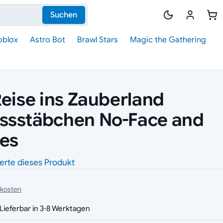
Suchen
oblox
Astro Bot
Brawl Stars
Magic the Gathering
Reise ins Zauberland
ssstäbchen No-Face and
tes
erte dieses Produkt
dkosten
Lieferbar in 3-8 Werktagen