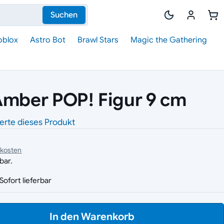
Suchen
oblox
Astro Bot
Brawl Stars
Magic the Gathering
Amber POP! Figur 9 cm
erte dieses Produkt
dkosten
bar.
Sofort lieferbar
In den Warenkorb