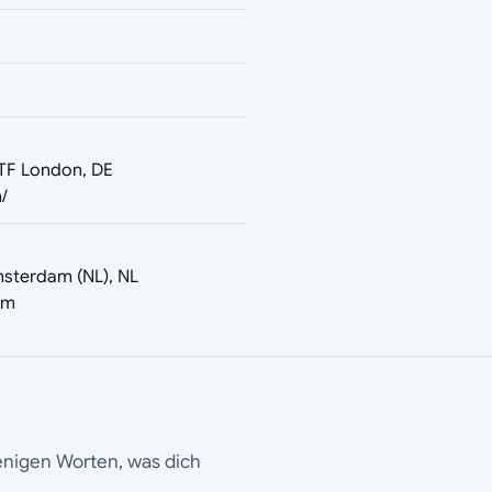
5TF London, DE
/
msterdam (NL), NL
om
wenigen Worten, was dich