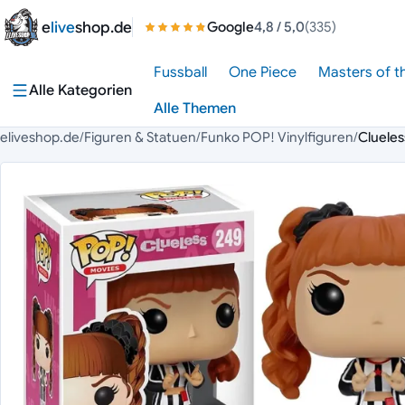
Zum Inhalt springen
e
live
shop.de
Google
4,8
/ 5,0
(335)
Fussball
One Piece
Masters of t
Alle Kategorien
Alle Themen
eliveshop.de
/
Figuren & Statuen
/
Funko POP! Vinylfiguren
/
Clueles