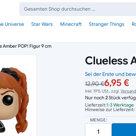
Suche:
he Universe
Star Wars
Minecraft
Stranger Things
R
s Amber POP! Figur 9 cm
Clueless 
Sei der Erste und bew
6,95 €
12,90 €
Inkl. 19% USt., zzgl.
Versan
Nur noch
2
Stück verfüg
Lieferzeit:
1-3 Werktage
Hinweise zur Lieferzeit:
MENGE: