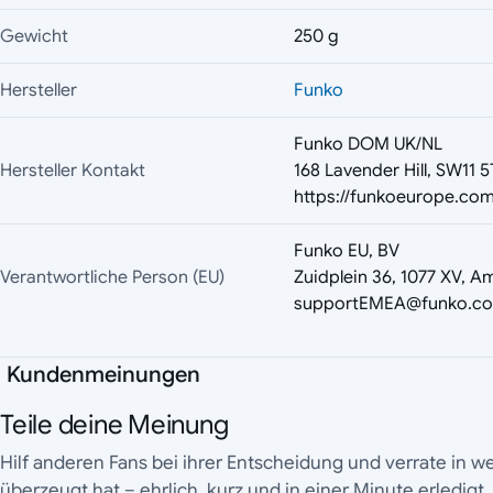
Gewicht
250 g
Hersteller
Funko
Funko DOM UK/NL
Hersteller Kontakt
168 Lavender Hill, SW11 
https://funkoeurope.com
Funko EU, BV
Verantwortliche Person (EU)
Zuidplein 36, 1077 XV, A
supportEMEA@funko.c
Kundenmeinungen
Teile deine Meinung
Hilf anderen Fans bei ihrer Entscheidung und verrate in 
überzeugt hat – ehrlich, kurz und in einer Minute erledigt.