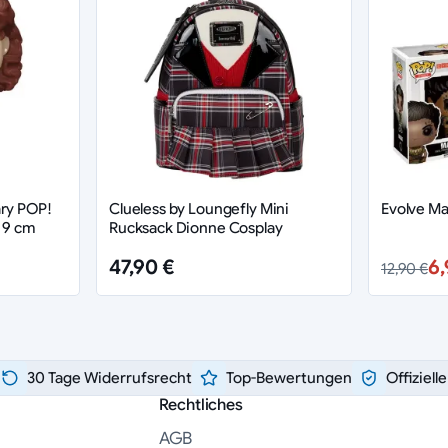
ary POP!
Clueless by Loungefly Mini
Evolve Ma
i 9 cm
Rucksack Dionne Cosplay
47,90 €
6,
12,90 €
30 Tage Widerrufsrecht
Top-Bewertungen
Offiziell
Rechtliches
AGB