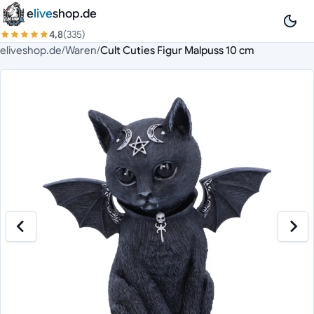
Zum Inhalt springen
e
live
shop.de
4,8
(335)
eliveshop.de
/
Waren
/
Cult Cuties Figur Malpuss 10 cm