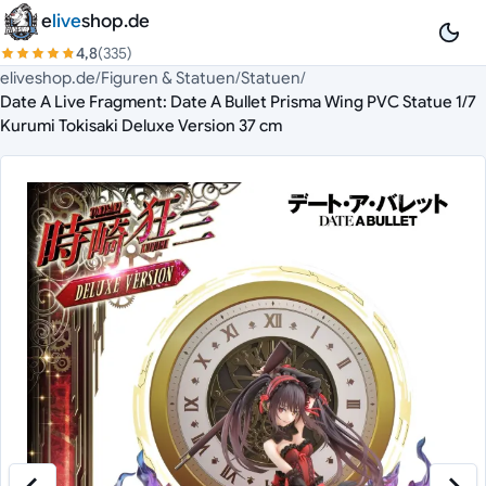
Zum Inhalt springen
e
live
shop.de
4,8
(335)
eliveshop.de
/
Figuren & Statuen
/
Statuen
/
Date A Live Fragment: Date A Bullet Prisma Wing PVC Statue 1/7
Kurumi Tokisaki Deluxe Version 37 cm