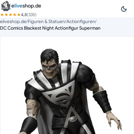
Zum Inhalt springen
e
live
shop.de
4,8
(335)
eliveshop.de
/
Figuren & Statuen
/
Actionfiguren
/
DC Comics Blackest Night Actionfigur Superman