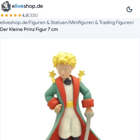
Zum Inhalt springen
e
live
shop.de
4,8
(335)
eliveshop.de
/
Figuren & Statuen
/
Minifiguren & Trading Figuren
/
Der Kleine Prinz Figur 7 cm