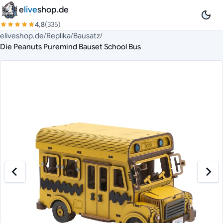
Zum Inhalt springen
e
live
shop.de
4,8
(335)
eliveshop.de
/
Replika
/
Bausatz
/
Die Peanuts Puremind Bauset School Bus