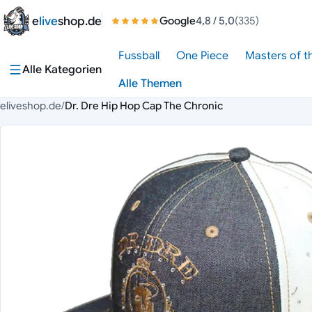
Zum Inhalt springen
e
live
shop.de
Google
4,8
/ 5,0
(335)
Fussball
One Piece
Masters of t
Alle Kategorien
Alle Themen
eliveshop.de
/
Dr. Dre Hip Hop Cap The Chronic