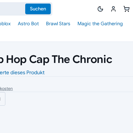
Suchen
oblox
Astro Bot
Brawl Stars
Magic the Gathering
ip Hop Cap The Chronic
erte dieses Produkt
dkosten
l