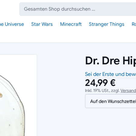
Suche:
he Universe
Star Wars
Minecraft
Stranger Things
R
Dr. Dre H
Sei der Erste und bew
24,99 €
Inkl. 19% USt., zzgl.
Versan
Auf den Wunschzette