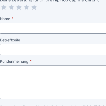
Deine Bewertung für Dr. Dre Hip Hop Cap The Chronic
*
Name
*
Betreffzeile
Kundenmeinung
*