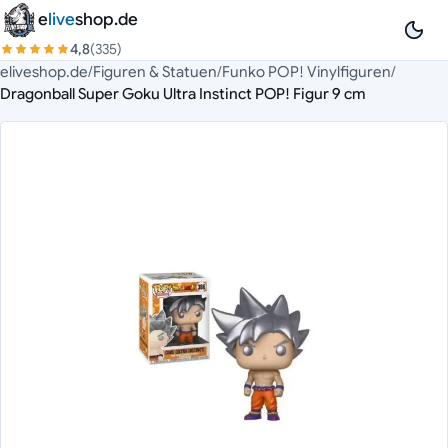
Zum Inhalt springen
e
live
shop.de
4,8
(335)
eliveshop.de
/
Figuren & Statuen
/
Funko POP! Vinylfiguren
/
Dragonball Super Goku Ultra Instinct POP! Figur 9 cm