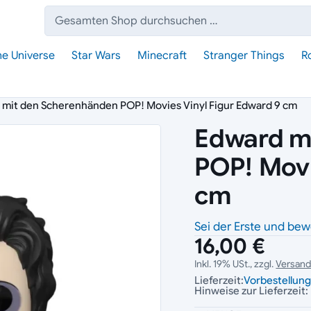
Suche:
he Universe
Star Wars
Minecraft
Stranger Things
R
 mit den Scherenhänden POP! Movies Vinyl Figur Edward 9 cm
Edward m
POP! Movi
cm
Sei der Erste und bew
16,00 €
Inkl. 19% USt., zzgl.
Versan
Lieferzeit:
Vorbestellun
Hinweise zur Lieferzeit: