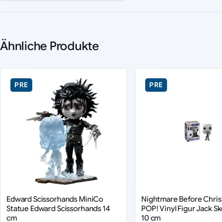
Ähnliche Produkte
PRE
PRE
Edward Scissorhands MiniCo
Nightmare Before Chri
Statue Edward Scissorhands 14
POP! Vinyl Figur Jack Sk
cm
10 cm