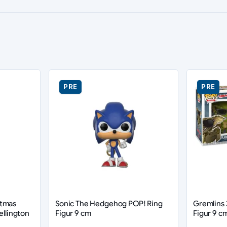
PRE
PRE
stmas
Sonic The Hedgehog POP! Ring
Gremlins 
ellington
Figur 9 cm
Figur 9 c