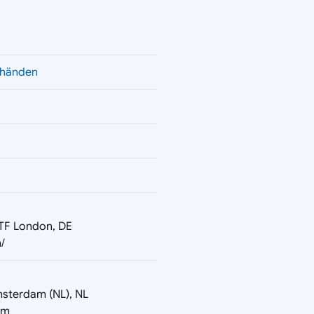
nhänden
5TF London, DE
/
msterdam (NL), NL
om