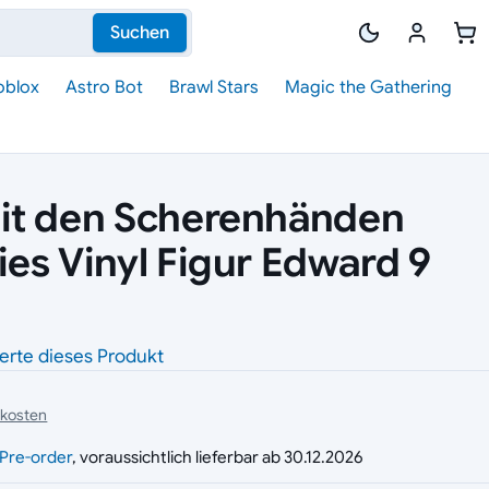
Suchen
oblox
Astro Bot
Brawl Stars
Magic the Gathering
it den Scherenhänden
es Vinyl Figur Edward 9
erte dieses Produkt
dkosten
g
Pre-order
, voraussichtlich lieferbar ab 30.12.2026