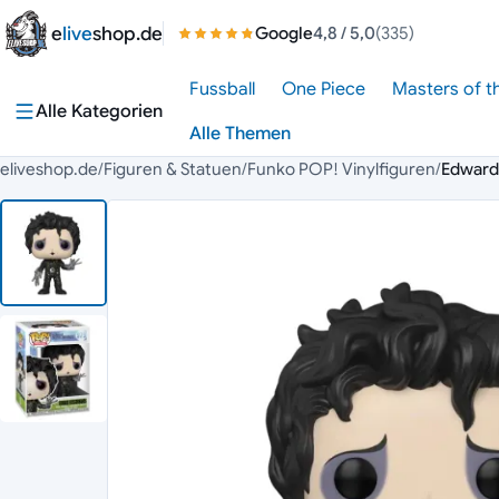
Zum Inhalt springen
e
live
shop.de
Google
4,8
/ 5,0
(335)
Fussball
One Piece
Masters of t
Alle Kategorien
Alle Themen
eliveshop.de
/
Figuren & Statuen
/
Funko POP! Vinylfiguren
/
Edward