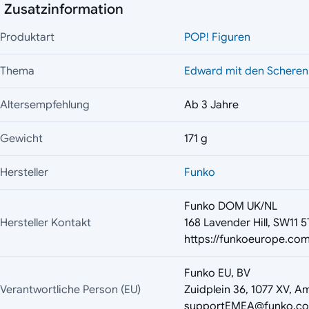
Zusatzinformation
Produktart
POP! Figuren
Thema
Edward mit den Schere
Altersempfehlung
Ab 3 Jahre
Gewicht
171 g
Hersteller
Funko
Funko DOM UK/NL
Hersteller Kontakt
168 Lavender Hill, SW11 
https://funkoeurope.com
Funko EU, BV
Verantwortliche Person (EU)
Zuidplein 36, 1077 XV, A
supportEMEA@funko.c