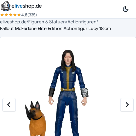
Zum Inhalt springen
e
live
shop.de
4,8
(335)
eliveshop.de
/
Figuren & Statuen
/
Actionfiguren
/
Fallout McFarlane Elite Edition Actionfigur Lucy 18 cm