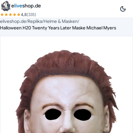
Zum Inhalt springen
e
live
shop.de
4,8
(335)
eliveshop.de
/
Replika
/
Helme & Masken
/
Halloween H20 Twenty Years Later Maske Michael Myers