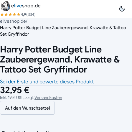
Zum Inhalt springen
e
live
shop.de
4,9
(334)
eliveshop.de
/
Harry Potter Budget Line Zauberergewand, Krawatte & Tattoo
Set Gryffindor
Harry Potter Budget Line
Zauberergewand, Krawatte &
Tattoo Set Gryffindor
Sei der Erste und bewerte dieses Produkt
32,95 €
Inkl. 19% USt., zzgl.
Versandkosten
Auf den Wunschzettel