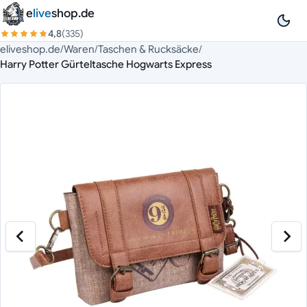
Zum Inhalt springen
e
live
shop.de
4,8
(335)
eliveshop.de
/
Waren
/
Taschen & Rucksäcke
/
Harry Potter Gürteltasche Hogwarts Express