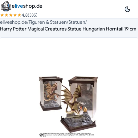
Zum Inhalt springen
e
live
shop.de
4,8
(335)
eliveshop.de
/
Figuren & Statuen
/
Statuen
/
Harry Potter Magical Creatures Statue Hungarian Horntail 19 cm