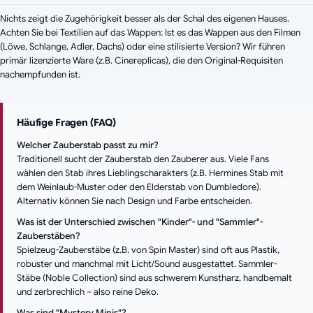
Nichts zeigt die Zugehörigkeit besser als der Schal des eigenen Hauses.
Achten Sie bei Textilien auf das Wappen: Ist es das Wappen aus den Filmen
(Löwe, Schlange, Adler, Dachs) oder eine stilisierte Version? Wir führen
primär lizenzierte Ware (z.B. Cinereplicas), die den Original-Requisiten
nachempfunden ist.
Häufige Fragen (FAQ)
Welcher Zauberstab passt zu mir?
Traditionell sucht der Zauberstab den Zauberer aus. Viele Fans
wählen den Stab ihres Lieblingscharakters (z.B. Hermines Stab mit
dem Weinlaub-Muster oder den Elderstab von Dumbledore).
Alternativ können Sie nach Design und Farbe entscheiden.
Was ist der Unterschied zwischen "Kinder"- und "Sammler"-
Zauberstäben?
Spielzeug-Zauberstäbe (z.B. von Spin Master) sind oft aus Plastik,
robuster und manchmal mit Licht/Sound ausgestattet. Sammler-
Stäbe (Noble Collection) sind aus schwerem Kunstharz, handbemalt
und zerbrechlich – also reine Deko.
Was sind "Mystery Minis"?