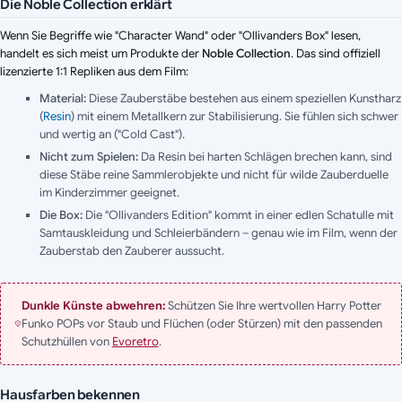
Die Noble Collection erklärt
Wenn Sie Begriffe wie "Character Wand" oder "Ollivanders Box" lesen,
handelt es sich meist um Produkte der
Noble Collection
. Das sind offiziell
lizenzierte 1:1 Repliken aus dem Film:
Material:
Diese Zauberstäbe bestehen aus einem speziellen Kunstharz
(
Resin
) mit einem Metallkern zur Stabilisierung. Sie fühlen sich schwer
und wertig an ("Cold Cast").
Nicht zum Spielen:
Da Resin bei harten Schlägen brechen kann, sind
diese Stäbe reine Sammlerobjekte und nicht für wilde Zauberduelle
im Kinderzimmer geeignet.
Die Box:
Die "Ollivanders Edition" kommt in einer edlen Schatulle mit
Samtauskleidung und Schleierbändern – genau wie im Film, wenn der
Zauberstab den Zauberer aussucht.
Dunkle Künste abwehren:
Schützen Sie Ihre wertvollen Harry Potter
Funko POPs vor Staub und Flüchen (oder Stürzen) mit den passenden
Schutzhüllen von
Evoretro
.
Hausfarben bekennen