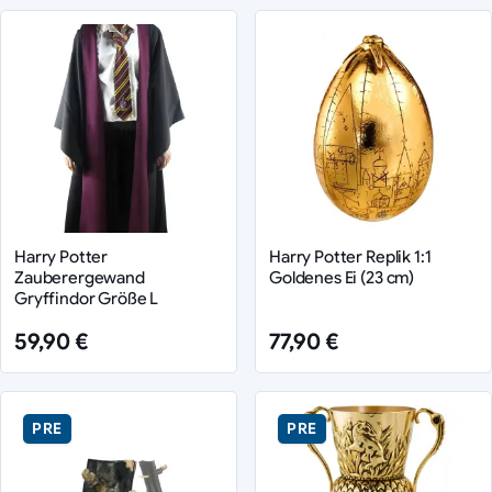
Harry Potter
Harry Potter Replik 1:1
Zauberergewand
Goldenes Ei (23 cm)
Gryffindor Größe L
59,90 €
77,90 €
PRE
PRE