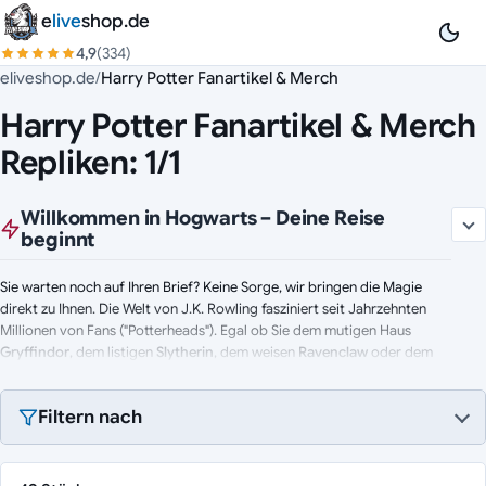
Zum Inhalt springen
e
live
shop.de
4,9
(334)
eliveshop.de
/
Harry Potter Fanartikel & Merch
Harry Potter Fanartikel & Merch
Repliken: 1/1
Willkommen in Hogwarts – Deine Reise
beginnt
Sie warten noch auf Ihren Brief? Keine Sorge, wir bringen die Magie
direkt zu Ihnen. Die Welt von J.K. Rowling fasziniert seit Jahrzehnten
Millionen von Fans ("Potterheads"). Egal ob Sie dem mutigen Haus
Gryffindor
, dem listigen
Slytherin
, dem weisen
Ravenclaw
oder dem
treuen
Hufflepuff
angehören: Hier finden Sie die Ausrüstung für Ihr
nächstes Schuljahr in der Schule für Hexerei und Zauberei.
Filtern nach
Highlights aus der Winkelgasse: