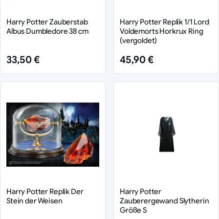
Harry Potter Zauberstab
Harry Potter Replik 1/1 Lord
Albus Dumbledore 38 cm
Voldemorts Horkrux Ring
(vergoldet)
33,50 €
45,90 €
Harry Potter Replik Der
Harry Potter
Stein der Weisen
Zauberergewand Slytherin
Größe S