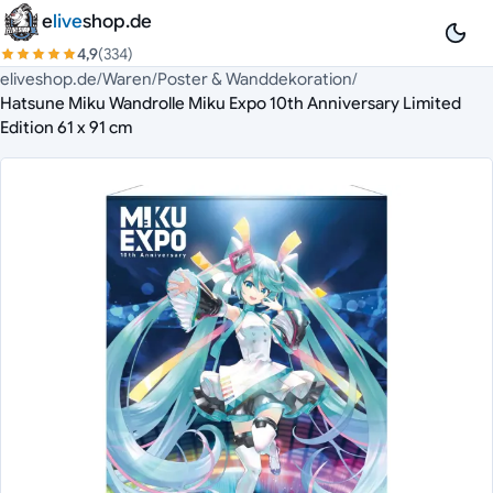
Zum Inhalt springen
e
live
shop.de
4,9
(334)
eliveshop.de
/
Waren
/
Poster & Wanddekoration
/
Hatsune Miku Wandrolle Miku Expo 10th Anniversary Limited
Edition 61 x 91 cm