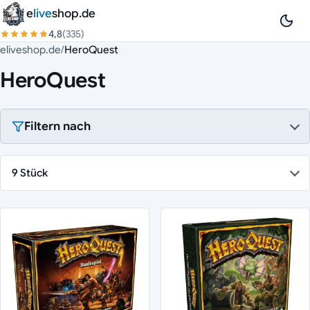
Zum Inhalt springen
e
live
shop.de
4,8
(335)
eliveshop.de
/
HeroQuest
HeroQuest
Filtern nach
9 Stück