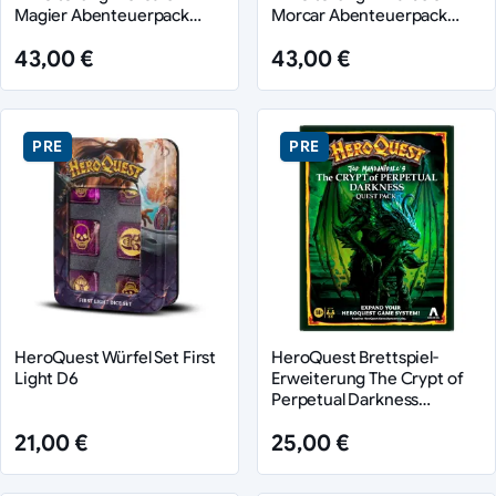
Magier Abenteuerpack
Morcar Abenteuerpack
*Deutsche Version*
*Englische Version*
43,00 €
43,00 €
PRE
PRE
HeroQuest Würfel Set First
HeroQuest Brettspiel-
Light D6
Erweiterung The Crypt of
Perpetual Darkness
Abenteuerpack *Englische
21,00 €
25,00 €
Version*