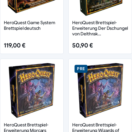
HeroQuest Game System
HeroQuest Brettspiel-
Brettspiel deutsch
Erweiterung Der Dschungel
von Delthrak
Abenteuerpack *Deutsche
119,00 €
50,90 €
Version*
PRE
HeroQuest Brettspiel-
HeroQuest Brettspiel-
Erweiterung Morcars
Erweiterung Wizards of