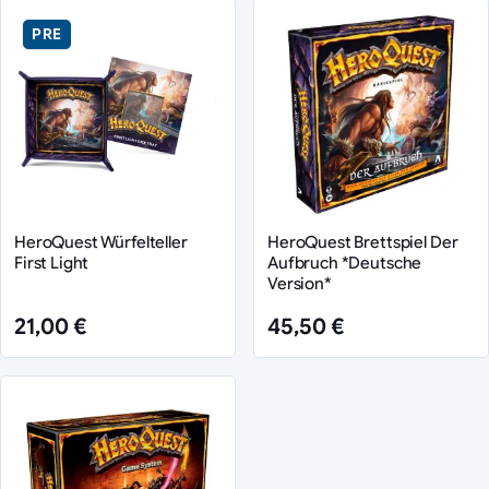
PRE
HeroQuest Würfelteller
HeroQuest Brettspiel Der
First Light
Aufbruch *Deutsche
Version*
21,00 €
45,50 €