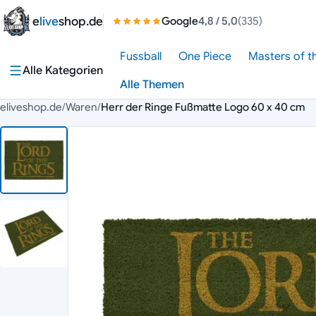
Zum Inhalt springen
e
live
shop.de
Google
4,8
/ 5,0
(335)
Fussball
One Piece
Masters of t
Alle Kategorien
Alle Themen
eliveshop.de
/
Waren
/
Herr der Ringe Fußmatte Logo 60 x 40 cm