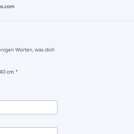
nes.com
wenigen Worten, was dich
 40 cm
*