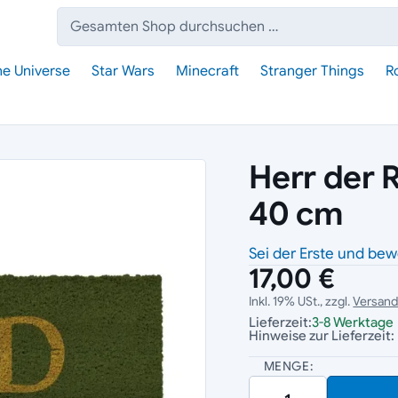
Suche:
he Universe
Star Wars
Minecraft
Stranger Things
R
Herr der 
40 cm
Sei der Erste und bew
17,00 €
Inkl. 19% USt., zzgl.
Versan
Lieferzeit:
3-8 Werktage
Hinweise zur Lieferzeit:
MENGE: