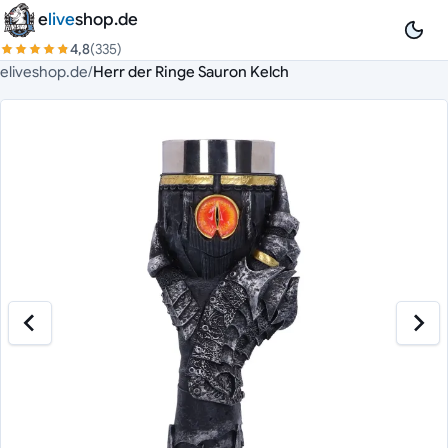
Zum Inhalt springen
e
live
shop.de
4,8
(335)
eliveshop.de
/
Herr der Ringe Sauron Kelch