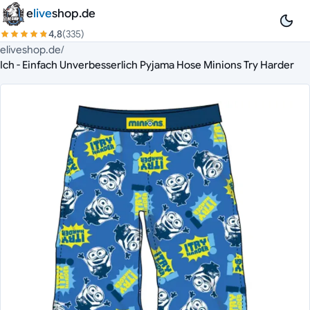
Zum Inhalt springen
e
live
shop.de
4,8
(335)
eliveshop.de
/
Ich - Einfach Unverbesserlich Pyjama Hose Minions Try Harder