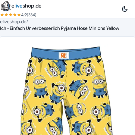
Zum Inhalt springen
e
live
shop.de
4,9
(334)
eliveshop.de
/
Ich - Einfach Unverbesserlich Pyjama Hose Minions Yellow