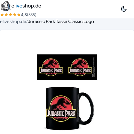
Zum Inhalt springen
e
live
shop.de
4,8
(335)
eliveshop.de
/
Jurassic Park Tasse Classic Logo