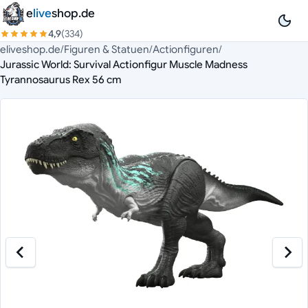
Zum Inhalt springen
e
live
shop.de
4,9
(334)
eliveshop.de
/
Figuren & Statuen
/
Actionfiguren
/
Jurassic World: Survival Actionfigur Muscle Madness
Tyrannosaurus Rex 56 cm