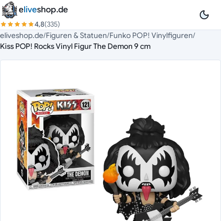
Zum Inhalt springen
e
live
shop.de
4,8
(335)
eliveshop.de
/
Figuren & Statuen
/
Funko POP! Vinylfiguren
/
Kiss POP! Rocks Vinyl Figur The Demon 9 cm