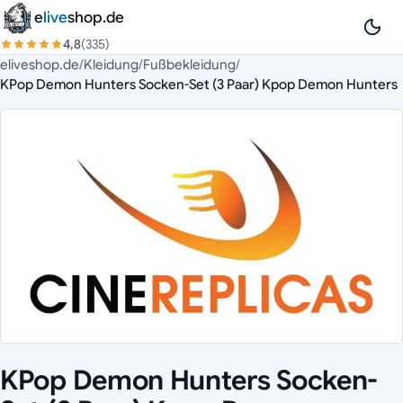
Zum Inhalt springen
e
live
shop.de
4,8
(335)
eliveshop.de
/
Kleidung
/
Fußbekleidung
/
KPop Demon Hunters Socken-Set (3 Paar) Kpop Demon Hunters
KPop Demon Hunters Socken-