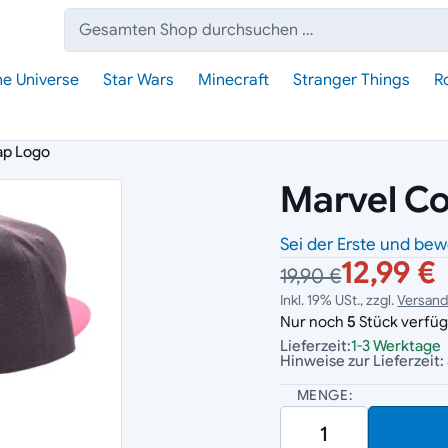
Suche:
he Universe
Star Wars
Minecraft
Stranger Things
R
ap Logo
Marvel Co
Sei der Erste und bew
12,99 €
19,90 €
Inkl. 19% USt., zzgl.
Versan
Nur noch
5
Stück verfüg
Lieferzeit:
1-3 Werktage
Hinweise zur Lieferzeit:
MENGE: