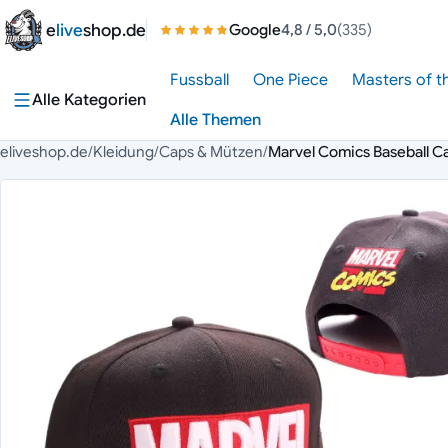
Zum Inhalt springen
e
live
shop.de
Google
4,8
/ 5,0
(335)
Fussball
One Piece
Masters of t
Alle Kategorien
Alle Themen
eliveshop.de
/
Kleidung
/
Caps & Mützen
/
Marvel Comics Baseball C