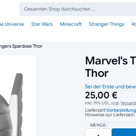
Suche:
he Universe
Star Wars
Minecraft
Stranger Things
R
ngers Spardose Thor
Marvel's 
Thor
Sei der Erste und bew
25,00 €
Inkl. 19% USt., zzgl.
Versan
Lieferzeit:
Vorbestellun
Hinweise zur Lieferzeit:
MENGE: