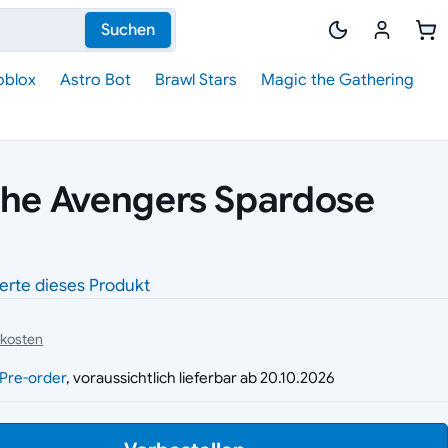
Suchen
oblox
Astro Bot
Brawl Stars
Magic the Gathering
The Avengers Spardose
erte dieses Produkt
dkosten
g
Pre-order
, voraussichtlich lieferbar ab 20.10.2026