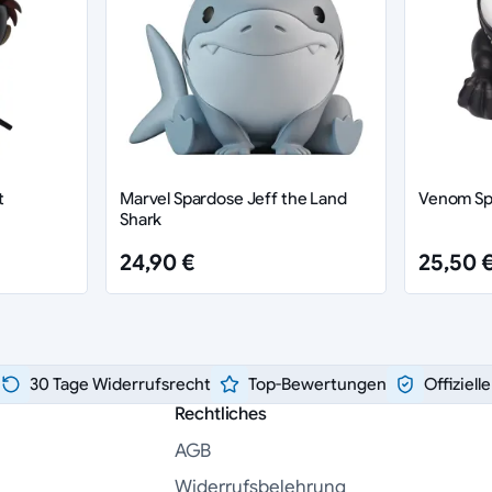
t
Marvel Spardose Jeff the Land
Venom Sp
Shark
24,90 €
25,50 
30 Tage Widerrufsrecht
Top-Bewertungen
Offiziell
Rechtliches
AGB
Widerrufsbelehrung