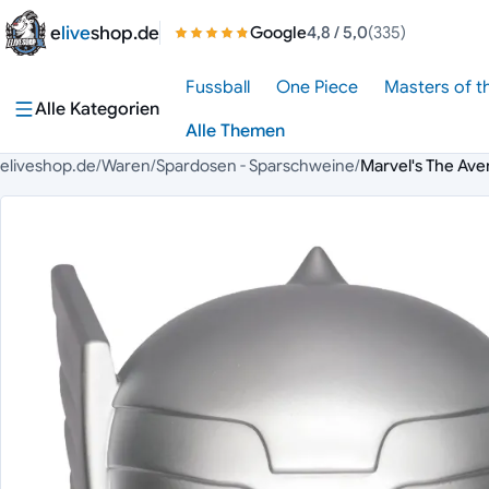
Zum Inhalt springen
e
live
shop.de
Google
4,8
/ 5,0
(335)
Fussball
One Piece
Masters of t
Alle Kategorien
Alle Themen
eliveshop.de
/
Waren
/
Spardosen - Sparschweine
/
Marvel's The Ave