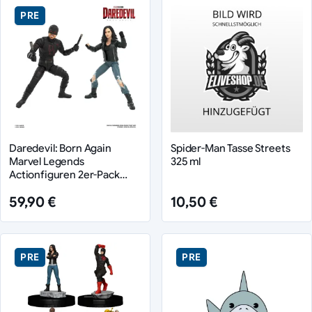
PRE
Daredevil: Born Again
Spider-Man Tasse Streets
Marvel Legends
325 ml
Actionfiguren 2er-Pack
Daredevil & Jessica Jones
59,90 €
10,50 €
15 cm
PRE
PRE