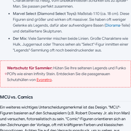
Charakteren ist riesig, vom unbekanntesten Schurken bis zu Spider-
Man. Sie passen perfekt zusammen.
Marvel Select (Diamond Select Toys):
Maßstab 1:10 (ca. 18 cm). Diese
Figuren sind größer und wirken oft massiver. Sie haben oft weniger
Gelenke als Legends, dafür aber aufwendigere Basen (
Diorama
-Teile)
und detailliertere Skulpturen.
Der Mix:
Viele Sammler mischen beide Linien. Große Charaktere wie
Hulk, Juggernaut oder Thanos sehen als "Select"-Figur inmitten einer
"Legends"-Sammlung oft noch beeindruckender aus.
Wertschutz für Sammler:
Hüten Sie Ihre seltenen Legends und Funko
POPs wie einen Infinity Stein. Entdecken Sie die passgenauen
Schutzhüllen von
Evoretro
.
MCU vs. Comics
Ein weiteres wichtiges Unterscheidungsmerkmal ist das Design. "MCU"-
Figuren basieren auf den Schauspielern (z.B. Robert Downey Jr. als Iron Man)
und versuchen, fotorealistisch zu sein. "Comic"-Figuren orientieren sich an
den Zeichnungen der Vorlage, oft mit kräftigeren Farben und klassischen
Proportionen. Achten Sie auf den Verpackungsdruck, um zu sehen, aus