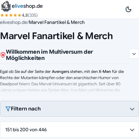
Zum Inhalt springen
e
live
shop.de
4,8
(335)
eliveshop.de
/
Marvel Fanartikel & Merch
Marvel Fanartikel & Merch
Willkommen im Multiversum der
Möglichkeiten
Egal ob Sie auf der Seite der
Avengers
stehen, mit den
X-Men
für die
Rechte der Mutanten kämpfen oder den anarchischen Humor von
Deadpool
feiern: Das Marvel-Universum ist gigantisch. Seit über 80
Jahren prägen Helden wie Spider-Man, Iron Man und Wolverine die
Popkultur. Hier finden Sie das passende Merch, um Ihre eigene "Secret
Wars" Sammlung zu starten – von der detaillierten
Actionfigur
bis zum
Filtern nach
limitierten Sammlerstück.
Highlights aus dem House of Ideas:
151 bis 200 von 446
Marvel Legends Series:
Die Referenz für Sammler. 15 cm