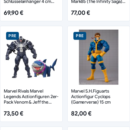
Schlüsselanhänger 4 cm
Mark85 (The Infinity Saga)
Display (12)
16 cm
69,90 €
77,00 €
PRE
PRE
Marvel Rivals Marvel
Marvel S.H.Figuarts
Legends Actionfiguren 2er-
Actionfigur Cyclops
Pack Venom & Jeff the
(Gamerverse) 15 cm
Land Shark 15 cm
73,50 €
82,00 €