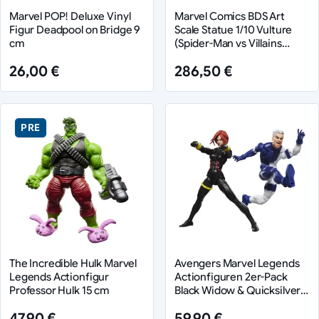
Marvel POP! Deluxe Vinyl
Marvel Comics BDS Art
Figur Deadpool on Bridge 9
Scale Statue 1/10 Vulture
cm
(Spider-Man vs Villains
Diorama) 35 cm
26,00 €
286,50 €
PRE
The Incredible Hulk Marvel
Avengers Marvel Legends
Legends Actionfigur
Actionfiguren 2er-Pack
Professor Hulk 15 cm
Black Widow & Quicksilver
15 cm
47,90 €
59,90 €