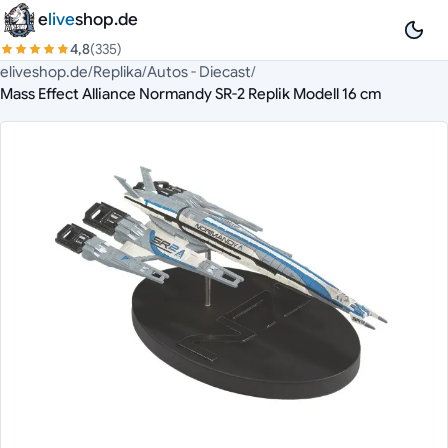
Zum Inhalt springen
e
live
shop.de
4,8
(335)
eliveshop.de
/
Replika
/
Autos - Diecast
/
Mass Effect Alliance Normandy SR-2 Replik Modell 16 cm