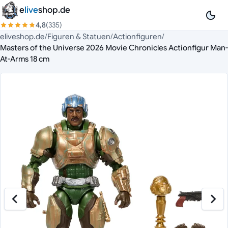
Zum Inhalt springen
e
live
shop.de
4,8
(335)
eliveshop.de
/
Figuren & Statuen
/
Actionfiguren
/
Masters of the Universe 2026 Movie Chronicles Actionfigur Man-
At-Arms 18 cm