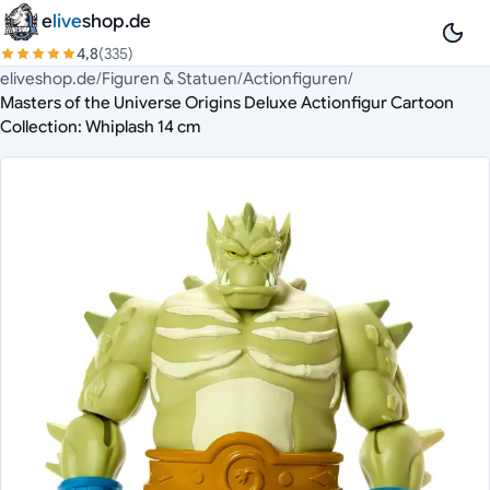
Zum Inhalt springen
e
live
shop.de
4,8
(335)
eliveshop.de
/
Figuren & Statuen
/
Actionfiguren
/
Masters of the Universe Origins Deluxe Actionfigur Cartoon
Collection: Whiplash 14 cm