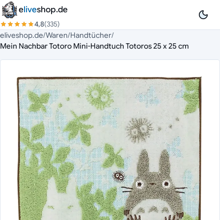
Zum Inhalt springen
e
live
shop.de
4,8
(335)
eliveshop.de
/
Waren
/
Handtücher
/
Mein Nachbar Totoro Mini-Handtuch Totoros 25 x 25 cm