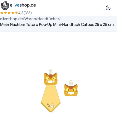
Zum Inhalt springen
e
live
shop.de
4,8
(335)
eliveshop.de
/
Waren
/
Handtücher
/
Mein Nachbar Totoro Pop-Up Mini-Handtuch Catbus 25 x 25 cm