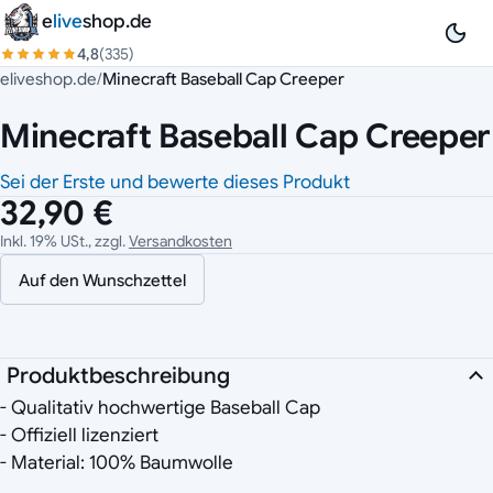
Zum Inhalt springen
e
live
shop.de
4,8
(335)
eliveshop.de
/
Minecraft Baseball Cap Creeper
Minecraft Baseball Cap Creeper
Sei der Erste und bewerte dieses Produkt
32,90 €
Inkl. 19% USt., zzgl.
Versandkosten
Auf den Wunschzettel
Produktbeschreibung
- Qualitativ hochwertige Baseball Cap
- Offiziell lizenziert
- Material: 100% Baumwolle