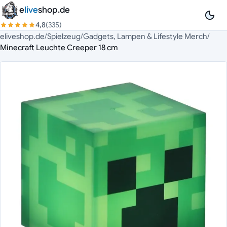
Zum Inhalt springen
e
live
shop.de
4,8
(335)
eliveshop.de
/
Spielzeug
/
Gadgets, Lampen & Lifestyle Merch
/
Minecraft Leuchte Creeper 18 cm