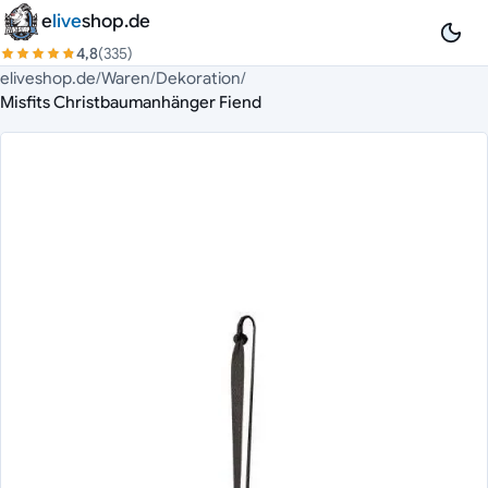
Zum Inhalt springen
e
live
shop.de
4,8
(335)
eliveshop.de
/
Waren
/
Dekoration
/
Misfits Christbaumanhänger Fiend