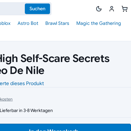
Suchen
oblox
Astro Bot
Brawl Stars
Magic the Gathering
igh Self-Scare Secrets
o De Nile
erte dieses Produkt
dkosten
Lieferbar in 3-8 Werktagen