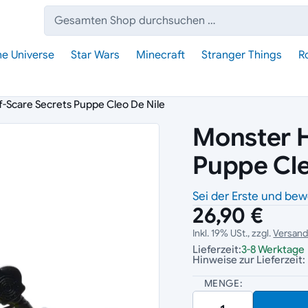
Suche:
he Universe
Star Wars
Minecraft
Stranger Things
R
f-Scare Secrets Puppe Cleo De Nile
Monster H
Puppe Cle
Sei der Erste und bew
26,90 €
Inkl. 19% USt., zzgl.
Versan
Lieferzeit:
3-8 Werktage
Hinweise zur Lieferzeit:
MENGE: