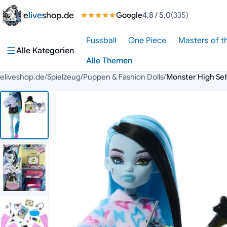
Zum Inhalt springen
e
live
shop.de
Google
4,8
/ 5,0
(335)
Fussball
One Piece
Masters of t
Alle Kategorien
Alle Themen
eliveshop.de
/
Spielzeug
/
Puppen & Fashion Dolls
/
Monster High Sel