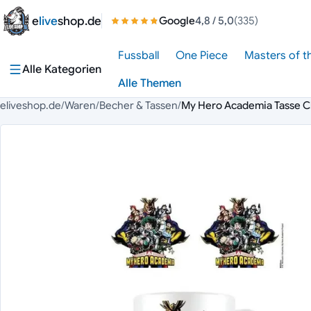
Zum Inhalt springen
e
live
shop.de
Google
4,8
/ 5,0
(335)
Fussball
One Piece
Masters of t
Alle Kategorien
Alle Themen
eliveshop.de
/
Waren
/
Becher & Tassen
/
My Hero Academia Tasse C