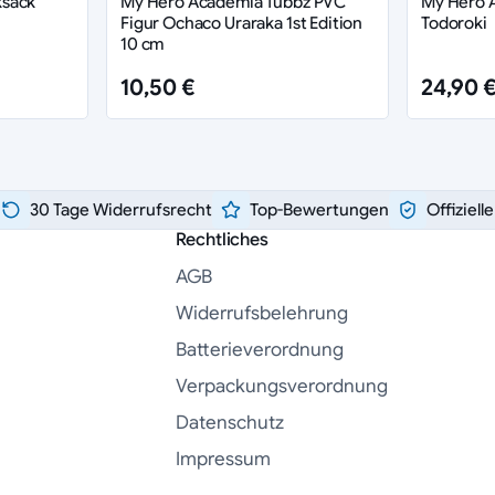
ksack
My Hero Academia Tubbz PVC
My Hero 
Figur Ochaco Uraraka 1st Edition
Todoroki
10 cm
10,50 €
24,90 
30 Tage Widerrufsrecht
Top-Bewertungen
Offiziell
Rechtliches
AGB
Widerrufsbelehrung
Batterieverordnung
Verpackungsverordnung
Datenschutz
Impressum