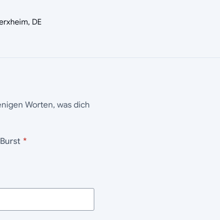
erxheim, DE
wenigen Worten, was dich
ter Burst
*